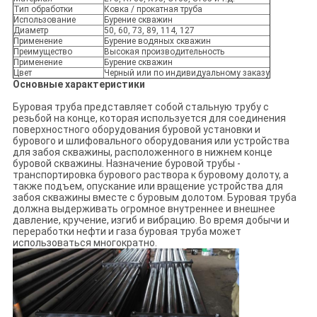
Тип обработки
Ковка / прокатная труба
Использование
Бурение скважин
Диаметр
50, 60, 73, 89, 114, 127
Применение
Бурение водяных скважин
Преимущество
Высокая производительность
Применение
Бурение скважин
Цвет
Черный или по индивидуальному заказу
Основные характеристики
Буровая труба представляет собой стальную трубу с
резьбой на конце, которая используется для соединения
поверхностного оборудования буровой установки и
бурового и шлифовального оборудования или устройства
для забоя скважины, расположенного в нижнем конце
буровой скважины. Назначение буровой трубы -
транспортировка бурового раствора к буровому долоту, а
также подъем, опускание или вращение устройства для
забоя скважины вместе с буровым долотом. Буровая труба
должна выдерживать огромное внутреннее и внешнее
давление, кручение, изгиб и вибрацию. Во время добычи и
переработки нефти и газа буровая труба может
использоваться многократно.