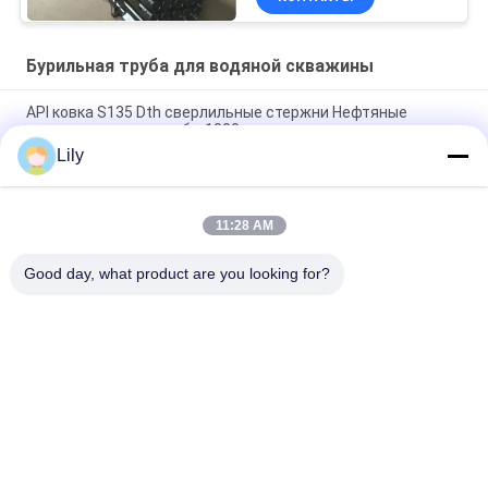
Бурильная труба для водяной скважины
API ковка S135 Dth сверлильные стержни Нефтяные
скважины корпус трубы 1000 мм длина
Lily
API R780 Высокопроизводительная труба для бурения
скважин для воды диаметр 127 мм
11:28 AM
1 1 4 Буровая труба для водяных скважин, спиральная
бурильная труба толщиной стенки 12,7 мм
Good day, what product are you looking for?
Популярные категории
Все
Бурильная Труба 
Двухстенная 
Hdd
Буровая Труба
Бурильная Труба 
Ингерсолл Рэнд 
Для Водяной 
Буровые Трубы
Скважины