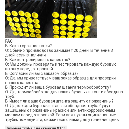
FAQ
В: Каков срок поставки?
О: Обычно производство занимает 20 дней. В течение 3
дней, если в наличии.
В: Как контролировать качество?
О: Мы должны проверять и тестировать каждую буровую
штангу перед отправкой.
В: Согласны ли вы с заказом образца?
О: Да, мы приветствуем ваш заказ образца для проверки
нашего качества.
В: Проходит ли ваша буровая штанга термообработку?
О: Да, термообработка для наших буровых штанг и обсадных
труб.
В: Имеет ли ваша буровая штанга защиту от ржавчины?
О: Да, каждая буровая штанга и обсадная труба будут
защищены от ржавчины краской или антикоррозионным
маслом перед отправкой. Если вам нужны оцинкованные
трубы, пожалуйста, свяжитесь с нами для уточнения цены.
Буровая труба для скважин G105