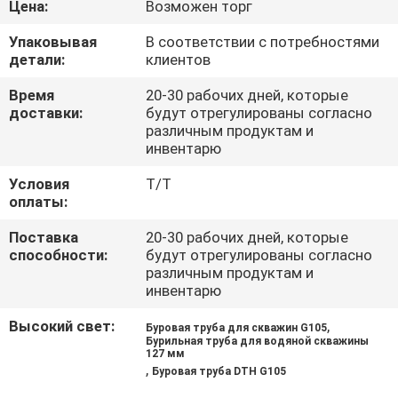
Цена:
Возможен торг
ЗАВОДУ
Упаковывая
В соответствии с потребностями
детали:
клиентов
КОНТРОЛЬ
КАЧЕСТВА
Время
20-30 рабочих дней, которые
доставки:
будут отрегулированы согласно
различным продуктам и
инвентарю
СВЯЖИТЕСЬ
С
Условия
Т/Т
оплаты:
НАМИ
Поставка
20-30 рабочих дней, которые
способности:
будут отрегулированы согласно
НОВОСТИ
различным продуктам и
инвентарю
СЛУЧАИ
Высокий свет:
,
Буровая труба для скважин G105
Бурильная труба для водяной скважины
127 мм
,
Буровая труба DTH G105
КАРТА