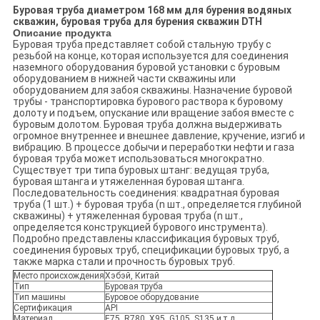
Буровая труба диаметром 168 мм для бурения водяных
скважин, буровая труба для бурения скважин DTH
Описание продукта
Буровая труба представляет собой стальную трубу с
резьбой на конце, которая используется для соединения
наземного оборудования буровой установки с буровым
оборудованием в нижней части скважины или
оборудованием для забоя скважины. Назначение буровой
трубы - транспортировка бурового раствора к буровому
долоту и подъем, опускание или вращение забоя вместе с
буровым долотом. Буровая труба должна выдерживать
огромное внутреннее и внешнее давление, кручение, изгиб и
вибрацию. В процессе добычи и переработки нефти и газа
буровая труба может использоваться многократно.
Существует три типа буровых штанг: ведущая труба,
буровая штанга и утяжеленная буровая штанга.
Последовательность соединения: квадратная буровая
труба (1 шт.) + буровая труба (n шт., определяется глубиной
скважины) + утяжеленная буровая труба (n шт.,
определяется конструкцией бурового инструмента).
Подробно представлены классификация буровых труб,
соединения буровых труб, спецификации буровых труб, а
также марка стали и прочность буровых труб.
Место происхождения
Хэбэй, Китай
Тип
Буровая труба
Тип машины
Буровое оборудование
Сертификация
API
Материал
E75, R780, X95, G105, S135 и т.д.