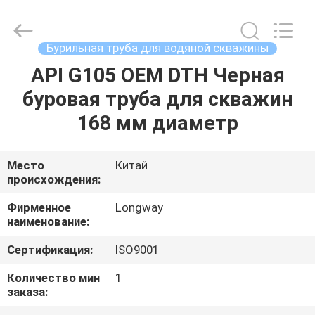
Langfang
Baiwei
Drill
Co.,
Ltd..
Бурильная труба для водяной скважины
All
Rights
Reserved.
API G105 OEM DTH Черная
ДОМОЙ
буровая труба для скважин
ПРОДУКЦИЯ
168 мм диаметр
ВИДЕОЗАПИСИ
Место
Китай
происхождения:
О
Фирменное
Longway
наименование:
НАС
Сертификация:
ISO9001
ЭКСКУРСИЯ
Количество мин
1
заказа:
ПО