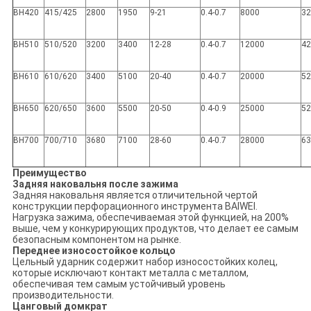
BH420
415/425
2800
1950
9-21
0.4-0.7
8000
32
BH510
510/520
3200
3400
12-28
0.4-0.7
12000
4
BH610
610/620
3400
5100
20-40
0.4-0.7
20000
52
BH650
620/650
3600
5500
20-50
0.4-0.9
25000
5
BH700
700/710
3680
7100
28-60
0.4-0.7
28000
63
Преимущество
Задняя наковальня после зажима
Задняя наковальня является отличительной чертой
конструкции перфорационного инструмента BAIWEI.
Нагрузка зажима, обеспечиваемая этой функцией, на 200%
выше, чем у конкурирующих продуктов, что делает ее самым
безопасным компонентом на рынке.
Переднее износостойкое кольцо
Цельный ударник содержит набор износостойких колец,
которые исключают контакт металла с металлом,
обеспечивая тем самым устойчивый уровень
производительности.
Цанговый домкрат