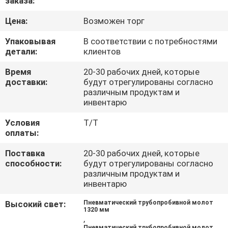
заказа:
ЗАВОДУ
Цена:
Возможен торг
КОНТРОЛЬ
Упаковывая
В соответствии с потребностями
детали:
клиентов
КАЧЕСТВА
Время
20-30 рабочих дней, которые
доставки:
будут отрегулированы согласно
СВЯЖИТЕСЬ
различным продуктам и
инвентарю
С
НАМИ
Условия
Т/Т
оплаты:
Поставка
20-30 рабочих дней, которые
НОВОСТИ
способности:
будут отрегулированы согласно
различным продуктам и
инвентарю
СЛУЧАИ
Высокий свет:
Пневматический трубопробивной молот
1320 мм
КАРТА
,
Пневматический трубопробивной молот