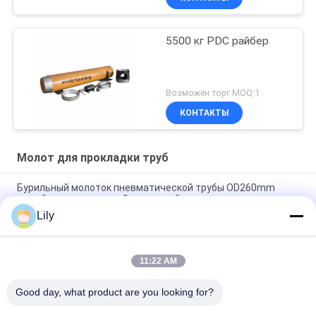
5500 кг PDC райбер
Возможен торг MOQ:1
КОНТАКТЫ
Молот для прокладки труб
Бурильный молоток пневматической трубы OD260mm
трамбуя используемый для трамбовать кожух
Lily
Молоток забойника трубы удара BH650 2500T
пневматический
11:22 AM
28000кН 700мм ОД. Отливка Пневматический трубный
реммер для добычи энергии
Good day, what product are you looking for?