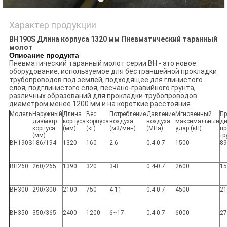
Характер продукции
BH190S Длина корпуса 1320 мм Пневматический таранный
молот
Описание продукта
Пневматический таранный молот серии BH - это новое
оборудование, используемое для бестраншейной прокладки
трубопроводов под землей, подходящее для глинистого
слоя, подглинистого слоя, песчано-гравийного грунта,
различных образований для прокладки трубопроводов
диаметром менее 1200 мм и на короткие расстояния.
Модель
Наружный
Длина
Вес
Потребление
Давление
Мгновенный
П
диаметр
корпуса
корпуса
воздуха
воздуха
максимальный
ди
корпуса
(мм)
(кг)
(м3/мин)
(МПа)
удар (кН)
пр
(мм)
тр
BH190S
186/194
1320
160
2-6
0.4-0.7
1500
89
BH260
260/265
1390
320
3-8
0.4-0.7
2600
15
BH300
290/300
2100
750
4-11
0.4-0.7
4500
21
BH350
350/365
2400
1200
6~17
0.4-0.7
6000
27