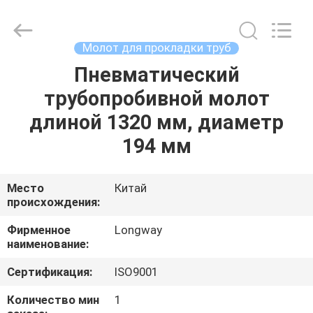
Langfang
Baiwei
Drill
Co.,
Ltd..
Молот для прокладки труб
All
Rights
Reserved.
Пневматический
ДОМОЙ
трубопробивной молот
ПРОДУКЦИЯ
длиной 1320 мм, диаметр
194 мм
ВИДЕОЗАПИСИ
Место
Китай
происхождения:
О
НАС
Фирменное
Longway
наименование:
ЭКСКУРСИЯ
Сертификация:
ISO9001
ПО
Количество мин
1