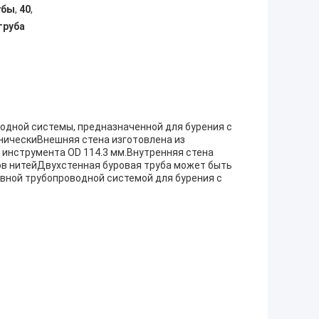
убы
,
40
,
труба
роводной системы, предназначенной для бурения с
ническиВнешняя стена изготовлена из
ом инструмента OD 114.3 мм.Внутренняя стена
в нитейДвухстенная буровая труба может быть
ивной трубопроводной системой для бурения с