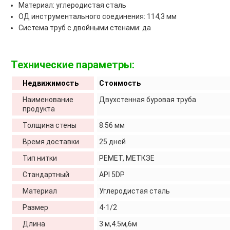
Материал: углеродистая сталь
ОД инструментального соединения: 114,3 мм
Система труб с двойными стенами: да
Технические параметры:
Недвижимость
Стоимость
Наименование
Двухстенная буровая труба
продукта
Толщина стены
8.56 мм
Время доставки
25 дней
Тип нитки
РЕМЕТ, МЕТКЗЕ
Стандартный
API 5DP
Материал
Углеродистая сталь
Размер
4-1/2
Длина
3 м,4.5м,6м