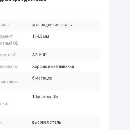
риал:
углеродистая сталь
румент
114,3 мм
стный OD:
дартный:
API 5DP
льзовать:
Хорошо выкапывающ
6 месяцев
поставки:
10pcs/bundle
вка:
:
высокая сталь