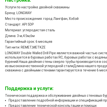
Настройка:
Услуги по настройке двойной скважины
Бренд: LONGWAY
Место происхождения: город Лангфан, Хэбэй
Стандарт: API 5DP
Материал: углеродистая сталь
Длина: 3 м,4.5м,6м
Гарантийный срок: 6 месяцев
Тип нити: REMET,METKZE
LONGWAY Double Walled Drill Pipe является важной частью сис
используется в буровых работах RC, буровых работах с водян
бурений.Наша двойная стены сверло трубы производится в соо
из высококачественной углеродной сталиДлина нашего продукт
скважина с двойными стенами гарантируется в течение 6 меся
Поддержка и услуги:
Техническая поддержка и обслуживание двойных стеновых бу
Предоставление подробной информации и спецификаций пр
Предоставление технической консультации и помощи.