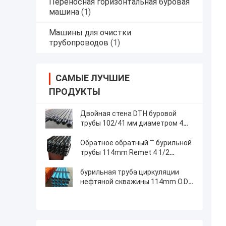
Переносная горизонтальная буровая
машина
(1)
Машины для очистки
трубопроводов
(1)
САМЫЕ ЛУЧШИЕ
ПРОДУКТЫ
Двойная стена DTH буровой
трубы 102/41 мм диаметром 4
"реметь скважина с водой
бурение
Обратное обратный "" бурильной
трубы 114mm Remet 4 1/2
циркуляции бурильной трубы
циркуляции
бурильная труба циркуляции
нефтяной скважины 114mm O.D.
Трубопровод обратная