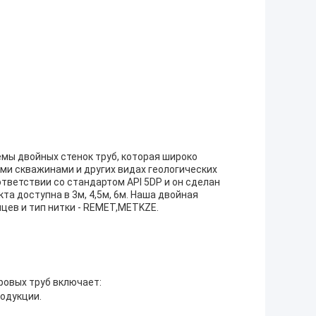
темы двойных стенок труб, которая широко
ыми скважинами и других видах геологических
тветствии со стандартом API 5DP и он сделан
а доступна в 3м, 4,5м, 6м. Наша двойная
цев и тип нитки - REMET,METKZE.
ровых труб включает:
одукции.