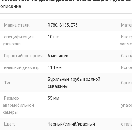
описание
Марка стали:
R780, S135, E75
Мате
спецификация
10 шт.
Инст
упаковки:
совме
Гарантийное время:
6 месяцев
Стан
внешний диаметр:
114 мм
Испо
Бурильные трубы водяной
Тип:
Срок 
скважины
Размер
55 мм
автомобильной
упако
камеры:
Цвет:
Черный/синий/красный
сталь