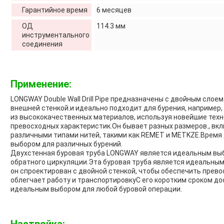
Гарантийное время
6 месяцев
ОД
114.3 мм
инструментального
соединения
Применение:
LONGWAY Double Wall Drill Pipe предназначены с двойным слоем
внешней стенкой.и идеально подходит для бурения, например,
из высококачественных материалов, используя новейшие техн
превосходных характеристик.Он бывает разных размеров., включ
различными типами нитей, такими как REMET и METKZE.Время д
выбором для различных бурений.
Двухстенная буровая труба LONGWAY является идеальным вы
обратного циркуляции.Эта буровая труба является идеальным
он спроектирован с двойной стенкой, чтобы обеспечить прево
облегчает работу и транспортировкуС его коротким сроком дос
идеальным выбором для любой буровой операции.