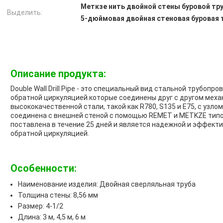
Меткзе нить двойной стены буровой тр
Выделить:
5-дюймовая двойная стеновая буровая 
Описание продукта:
Double Wall Drill Pipe - это специальный вид стальной трубоп
обратной циркуляцией.которые соединены друг с другом меха
высококачественной стали, такой как R780, S135 и E75, с узл
соединена с внешней стеной с помощью REMET и METKZE типо
поставлена в течение 25 дней и является надежной и эффект
обратной циркуляцией.
Особенности:
Наименование изделия: Двойная сверляльная труба
Толщина стены: 8,56 мм
Размер: 4-1/2
Длина: 3 м, 4,5 м, 6 м